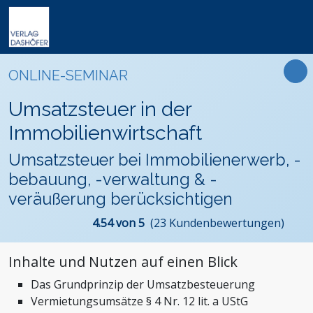
Online-Weiterbildung
Online-Seminare
Seminare
Fachbücher
Arbeitsrecht
Newsletter
ONLINE-SEMINAR
Online-Lehrgänge
Lehrgänge
Handbücher
Assistenz und Sekretariat
Podcasts
Präsenz-Weiterbildung
Umsatzsteuer in der
VideoCampus
Tagungen
Software
Bauwesen und Architektur
FAQ
Produkte
Immobilienwirtschaft
Inhouse
Wissensdatenbanken
Betriebsrat und Arbeitnehmervertretung
Der Verlag
Themen
Umsatzsteuer bei Immobilienerwerb, -
Formulare
Einkauf
Das Team
bebauung, -verwaltung & -
Digitalisierung
Kontaktformular
Dashöfer
veräußerung berücksichtigen
Immobilien und Grundbesitz
Unsere Profis
4.54 von 5
(23 Kundenbewertungen)
Management und Unternehmensführung
Presse
Nachhaltigkeit
Karriere
Inhalte und Nutzen auf einen Blick
Personalmanagement und Entgeltabrechnung
Das Grundprinzip der Umsatzbesteuerung
Steuern, Finanzen und Controlling
Vermietungsumsätze § 4 Nr. 12 lit. a UStG
Stiftungen und Non-Profit Organisationen