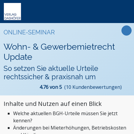
Online-Weiterbildung
Online-Seminare
Seminare
Fachbücher
Arbeitsrecht
Newsletter
ONLINE-SEMINAR
Online-Lehrgänge
Lehrgänge
Handbücher
Assistenz und Sekretariat
Podcasts
Präsenz-Weiterbildung
Wohn- & Gewerbemietrecht
VideoCampus
Tagungen
Software
Bauwesen und Architektur
FAQ
Produkte
Update
Inhouse
Wissensdatenbanken
Betriebsrat und Arbeitnehmervertretung
Der Verlag
Themen
So setzen Sie aktuelle Urteile
Formulare
Einkauf
Das Team
rechtssicher & praxisnah um
Digitalisierung
Kontaktformular
Dashöfer
4.76 von 5
(10 Kundenbewertungen)
Immobilien und Grundbesitz
Unsere Profis
Management und Unternehmensführung
Presse
Inhalte und Nutzen auf einen Blick
Nachhaltigkeit
Karriere
Welche aktuellen BGH-Urteile müssen Sie jetzt
Personalmanagement und Entgeltabrechnung
kennen?
Steuern, Finanzen und Controlling
Änderungen bei Mieterhöhungen, Betriebskosten
Stiftungen und Non-Profit Organisationen