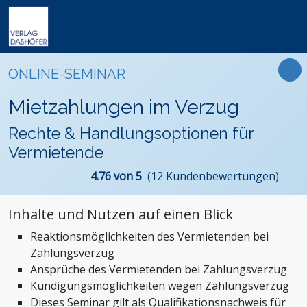
Online-Weiterbildung
Online-Seminare
Seminare
Fachbücher
Arbeitsrecht
Newsletter
ONLINE-SEMINAR
Online-Lehrgänge
Lehrgänge
Handbücher
Assistenz und Sekretariat
Podcasts
Präsenz-Weiterbildung
Mietzahlungen im Verzug
VideoCampus
Tagungen
Software
Bauwesen und Architektur
FAQ
Produkte
Rechte & Handlungsoptionen für
Inhouse
Wissensdatenbanken
Betriebsrat und Arbeitnehmervertretung
Der Verlag
Vermietende
Themen
Formulare
Einkauf
Das Team
4.76 von 5
(12 Kundenbewertungen)
Digitalisierung
Kontaktformular
Dashöfer
Immobilien und Grundbesitz
Unsere Profis
Inhalte und Nutzen auf einen Blick
Management und Unternehmensführung
Presse
Reaktionsmöglichkeiten des Vermietenden bei
Nachhaltigkeit
Karriere
Zahlungsverzug
Personalmanagement und Entgeltabrechnung
Ansprüche des Vermietenden bei Zahlungsverzug
Steuern, Finanzen und Controlling
Kündigungsmöglichkeiten wegen Zahlungsverzug
Dieses Seminar gilt als Qualifikationsnachweis für
Stiftungen und Non-Profit Organisationen